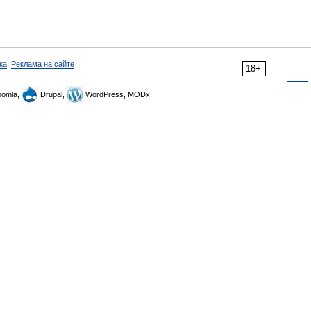
ка
,
Реклама на сайте
18+
omla,
Drupal,
WordPress, MODx.