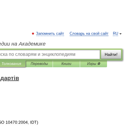
Запомнить сайт
Словарь на свой сайт
RU
едии на Академике
Найти!
Толкования
Переводы
Книги
Игры ⚽
дартів
SO
10470:2004
,
IDT
)