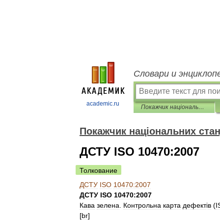
Словари и энциклоп
academic.ru
Покажчик національних стандартів
Покажчик національних стан
ДСТУ ISO 10470:2007
Толкование
ДСТУ
ISO
10470:2007
ДСТУ
ISO
10470:2007
Кава
зелена
.
Контрольна
карта
дефект
і
в
(
I
[
br
]