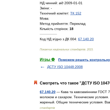
НД
чинний:
в
і
д
2009
-
01
-
01
Зм
і
ни:
-
Техн
і
чний
ком
і
тет:
ТК
152
Мова:
Метод
прийняття:
Переклад
К
і
льк
і
сть
стор
і
нок:
18
—————
Код
НД
зг
і
дно
з
ДК
004:
67
.
140
.
20
Покажчик
нац
і
ональних
стандарт
і
в
.
2015
.
Игры ⚽
Поможем решить контрольну
ДСТУ ISO 10448:2008
Смотреть что такое "ДСТУ ISO 1047
67.140.20
— Кава та кавозамінники ГОСТ 
молоком и сахаром. Технические условия
жареный. Общие технические условия. 
стандартів